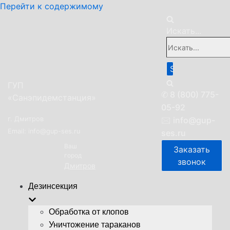
Перейти к содержимому
Искать...
ГУП
✆
8 (800) 775-
«Санэпидемстанция»
05-92
г. Дмитров
🖂
info@gup-
Email: info@gup-ses.ru
ses.ru
Ваш
Заказать
город
звонок
Дмитров
Дезинсекция
Обработка от клопов
Уничтожение тараканов