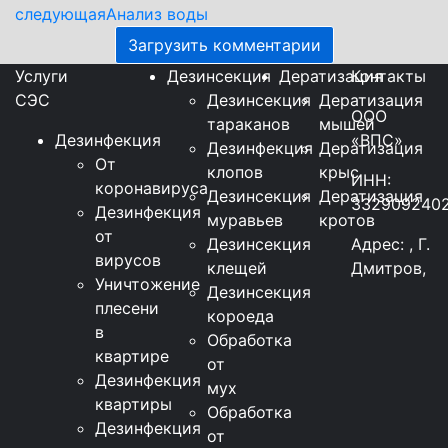
следующая
Анализ воды
Загрузить комментарии
Услуги
Дезинсекция
Дератизация
Контакты
СЭС
Дезинсекция
Дератизация
ООО
тараканов
мышей
Дезинфекция
«ВПС»
Дезинфекция
Дератизация
От
клопов
крыс
ИНН:
коронавируса
Дезинсекция
Дератизация
332909240
Дезинфекция
муравьев
кротов
от
Дезинсекция
Адрес: , Г.
вирусов
клещей
Дмитров,
Уничтожение
Дезинсекция
плесени
короеда
в
Обработка
квартире
от
Дезинфекция
мух
квартиры
Обработка
Дезинфекция
от